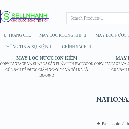
TRANG CHỦ
MÁY LỌC KHÔNG KHÍ
MÁY LỌC NƯỚC 
THÔNG TIN & SỰ KIỆN
CHÍNH SÁCH
MÁY LỌC NƯỚC ION KIỀM
MÁY 
COPY FANPAGE VÀ SHARE 5 SẢN PHẨM LÊN FACEBOOK
COPY FANPAGE VÀ 
CỦA BẠN ĐỂ ĐƯỢC GIẢM NGAY 5% VÀ TỐI ĐA LÀ
CỦA BẠN 
500.000 Đ
NATIONAL
★ Panasonic là thư