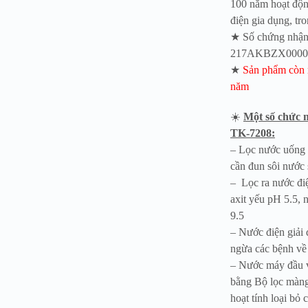
100 năm hoạt động t
điện gia dụng, tr
★ Số chứng nhận 
217AKBZX0000
★
Sản phẩm còn 
năm
☀️
Một số chức 
TK-7208:
– Lọc nước uống 
cần đun sôi nước 
– Lọc ra nước điệ
axit yếu pH 5.5,
9.5
– Nước điện giải 
ngừa các bệnh về
– Nước máy đầu v
bằng Bộ lọc màng 
hoạt tính loại bỏ 