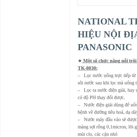
NATIONAL TK
HIỆU NỘI ĐỊ
PANASONIC
★
Một số chức năng nỗi t
TK-8030:
– Lọc nước uống trực tiếp từ
sôi nước sau khi lọc mà uống t
– Lọc ra nước điện giải, hay 
có độ PH thay đổi được.
– Nước điện giải dùng để uống
bệnh về đường tiêu hoá, dạ 
– Nước máy đầu vào sẽ được l
màng sợi rỗng 0,1micron, lõi g
mùi clo, các cặn nhỏ