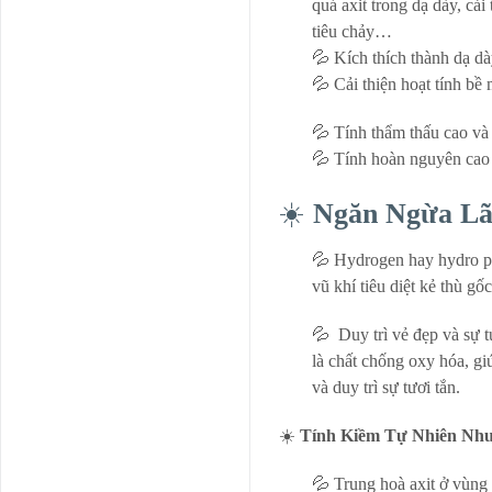
quá axit trong dạ dày, cải 
tiêu chảy…
💦 Kích thích thành dạ d
💦 Cải thiện hoạt tính bề 
💦 Tính thẩm thấu cao và 
💦 Tính hoàn nguyên cao
☀️
Ngăn Ngừa Lã
💦 Hydrogen hay hydro phâ
vũ khí tiêu diệt kẻ thù gố
💦 Duy trì vẻ đẹp và sự t
là chất chống oxy hóa, gi
và duy trì sự tươi tắn.
☀️
Tính Kiềm Tự Nhiên Nh
💦 Trung hoà axit ở vùng 