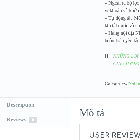
– Ngoài ra bộ lọc
vi khuẩn và khử c
– Tự động tắt: Mà
khi tắt nước và c
– Hàng nội địa Nh
hoàn toàn yên tâm
NHỮNG LỢI 
GIÀU HYDR
Categories:
Natio
Description
Mô tả
Reviews
0
USER REVIE