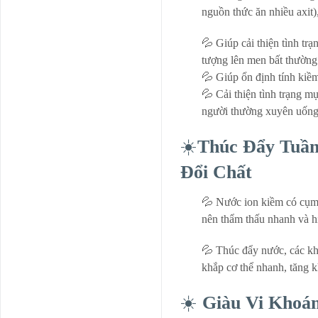
nguồn thức ăn nhiều axit)
💦 Giúp cải thiện tình trạ
tượng lên men bất thường
💦 Giúp ổn định tính kiềm
💦 Cải thiện tình trạng m
người thường xuyên uống 
☀️
Thúc Đẩy Tuầ
Đổi Chất
💦 Nước ion kiềm có cụm
nên thẩm thấu nhanh và h
💦 Thúc đẩy nước, các kh
khắp cơ thể nhanh, tăng k
☀️
Giàu Vi Khoá