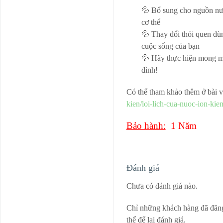
💦 Bổ sung cho nguồn nư
cơ thể
💦 Thay đổi thói quen dùn
cuộc sống của bạn
💦 Hãy thực hiện mong mu
đình!
Có thể tham khảo thêm ở bài v
kien/loi-lich-cua-nuoc-ion-kie
Bảo hành:
1 Năm
Đánh giá
Chưa có đánh giá nào.
Chỉ những khách hàng đã đăn
thể để lại đánh giá.